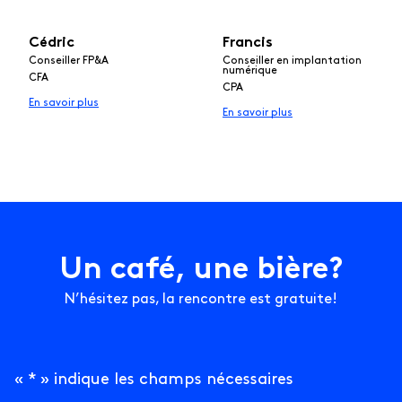
Cédric
Francis
Conseiller FP&A
Conseiller en implantation
numérique
CFA
CPA
En savoir plus
En savoir plus
U
n
c
a
f
é
,
u
n
e
b
i
è
r
e
?
N’hésitez pas, la rencontre est gratuite!
«
*
» indique les champs nécessaires