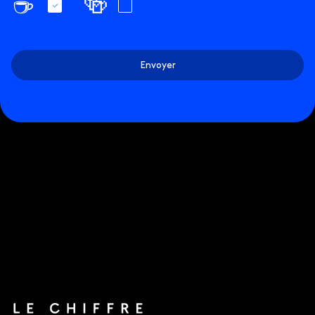
☕️
🍻
Envoyer