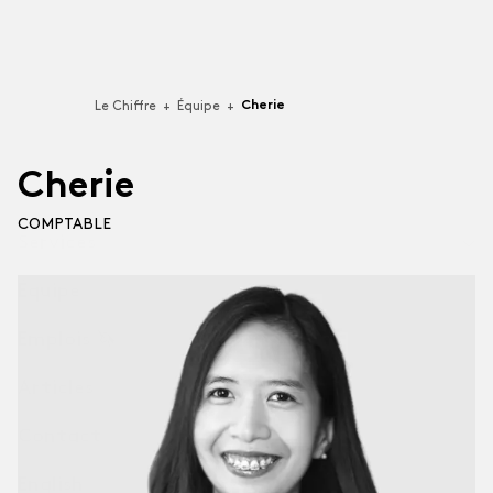
Cherie
Le Chiffre
+
Équipe
+
C
h
e
r
i
e
COMPTABLE
Services
Équipe
Technologies
Pour les entreprises de Software-as-a-Service (SaaS),
Emplois 🦄
de conception de logiciels et ...
Articles
Services professionnels
Pour les agences et les firmes professionnelles.
Contact
English