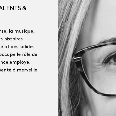
ALENTS &
nse, la musique,
s histoires
elations solides
 occupe le rôle de
ience employé.
ésente à merveille