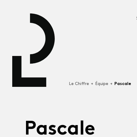
Le Chiffre
+
Équipe
+
Pascale
P
a
s
c
a
l
e