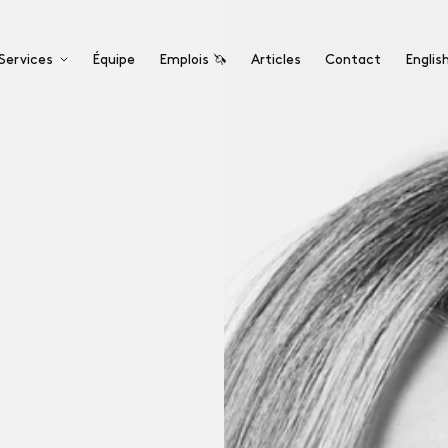
Services
Équipe
Emplois 🦄
Articles
Contact
Englis
Technologies
Pour les entreprises de Software-as-a-Service
(SaaS), de conception de logiciels et ...
Services professionnels
Pour les agences et les firmes
professionnelles.
Autres entreprises ↗
Pour les entreprises de sports et autres.