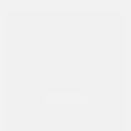
Autres entreprises ↗
Pour les entreprises de sports et autres.
Un café, une bière?
N’hésitez pas, la rencontre est gratuite!
Contactez-nous