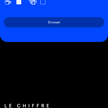
☕️
🍻
Envoyer