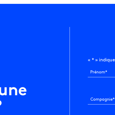
«
*
» indique
Prénom
*
Richardson, Suite
Comptabilité
u
n
e
Technologies
, QC H3K 1G6
Compagnie
*
?
Services
professionnels
hiffre.ca