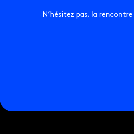
514-612-
N’hésitez pas, la rencontre 
© Groupe 
2022. Tou
LinkedIn