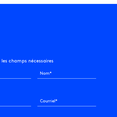
Fr
En
 les champs nécessaires
Nom
*
Le Chiffre
Information
À propos
Contact
Courriel
*
Équipe
Emplois disponibles
Culture
Politique de