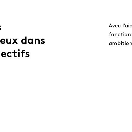
s
Avec l’ai
fonction 
ieux dans
ambition
jectifs