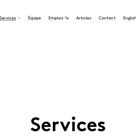
Services
Équipe
Emplois 🦄
Articles
Contact
Englis
Technologies
Pour les entreprises de Software-as-a-Service
(SaaS), de conception de logiciels et ...
Services professionnels
Pour les agences et les firmes
professionnelles.
Services
Autres entreprises ↗
Pour les entreprises de sports et autres.