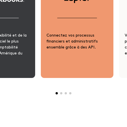
ibilité et de la
Connectez vos processus
V
iel le plus
financiers et administratifs
p
omptabilité
ensemble grâce à des API.
c
 Amérique du
e