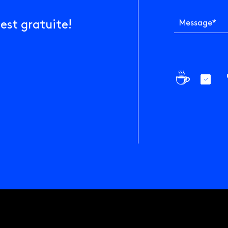
1745
Autres entreprises ↗
est gratuite!
Message
*
Xero
Le Chiffre Inc.
Dext
s droits réservés.
Desjardins
☕️
Instagram