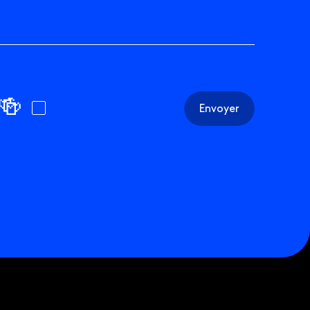
confidentialité
Articles
🍻
Envoyer
Préférences témoins
Crédits
MILL3