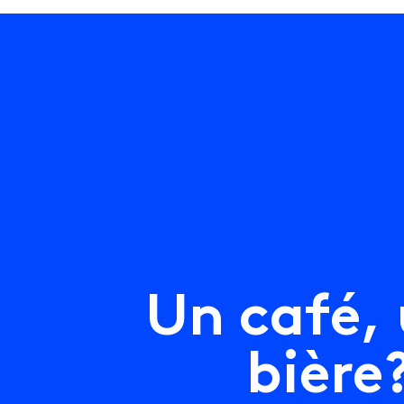
1751 Rue 
U
n
c
a
f
é
,
3119
Montréal
b
i
è
r
e
info@lec