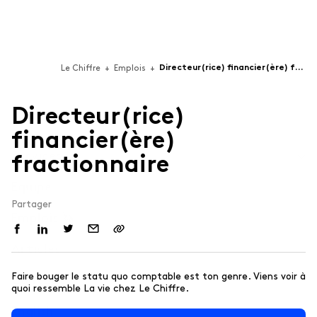
Directeur(rice) financier(ère) fractionnaire
Le Chiffre
+
Emplois
+
D
i
r
e
c
t
e
u
r
(
r
i
c
e
)
f
i
n
a
n
c
i
e
r
(
è
r
e
)
Services
f
r
a
c
t
i
o
n
n
a
i
r
e
Équipe
Technologies
Partager
Pour les entreprises de Software-as-a-Service (SaaS),
Emplois 🦄
de conception de logiciels et ...
Articles
Services professionnels
Pour les agences et les firmes professionnelles.
Faire bouger le statu quo comptable est ton genre. Viens voir à
Contact
quoi ressemble La vie chez Le Chiffre.
English