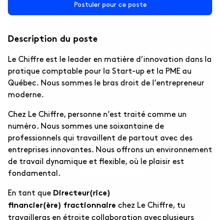
Autres entreprises ↗
Postuler pour ce poste
Pour les entreprises de sports et autres.
Description du poste
Le Chiffre est le leader en matière d’innovation dans la
pratique comptable pour la Start-up et la PME au
Québec. Nous sommes le bras droit de l’entrepreneur
moderne.
Un café, une bière?
Chez Le Chiffre, personne n’est traité comme un
numéro. Nous sommes une soixantaine de
professionnels qui travaillent de partout avec des
N’hésitez pas, la rencontre est gratuite!
entreprises innovantes. Nous offrons un environnement
de travail dynamique et flexible, où le plaisir est
Contactez-nous
fondamental.
En tant que
Directeur(rice)
chez Le Chiffre, tu
financier(ère) fractionnaire
travailleras en étroite collaboration avec plusieurs