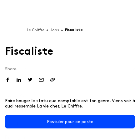
Fiscaliste
Le Chiffre
+
Jobs
+
F
i
s
c
a
l
i
s
t
e
Services
Share
Team
Technologies
For businesses building Software-as-a-Service (SaaS),
Jobs 🦄
video games, applications or software.
Faire bouger le statu quo comptable est ton genre. Viens voir à
quoi ressemble La vie chez Le Chiffre.
Articles
Professional Services
For companies that put their best talent to support
Postuler pour ce poste
Contact
other organizations (B2B).
Français