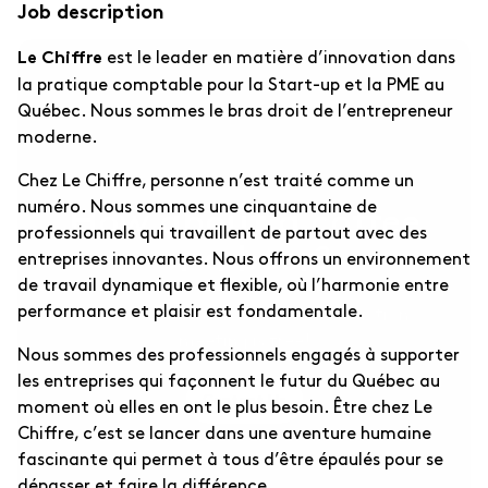
Other Businesses ↗
Job description
For sports businesses and others.
est le leader en matière d’innovation dans
Le Chiffre
la pratique comptable pour la Start-up et la PME au
Québec. Nous sommes le bras droit de l’entrepreneur
moderne.
Chez Le Chiffre, personne n’est traité comme un
numéro. Nous sommes une cinquantaine de
How about a coffee
professionnels qui travaillent de partout avec des
or a beer?
entreprises innovantes. Nous offrons un environnement
de travail dynamique et flexible, où l’harmonie entre
performance et plaisir est fondamentale.
Feel free to reach out, this introduction
meeting is free!
Nous sommes des professionnels engagés à supporter
les entreprises qui façonnent le futur du Québec au
Contact Us
moment où elles en ont le plus besoin. Être chez Le
Chiffre, c’est se lancer dans une aventure humaine
fascinante qui permet à tous d’être épaulés pour se
dépasser et faire la différence.